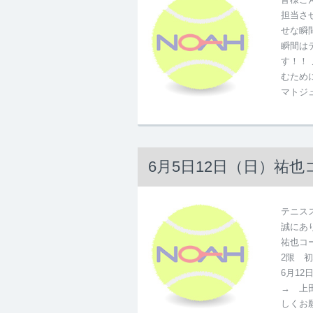
担当さ
せな瞬
瞬間は
す！！
むため
マトジ
6月5日12日（日）祐
テニス
誠にあ
祐也コ
2限 
6月1
→ 上
しくお