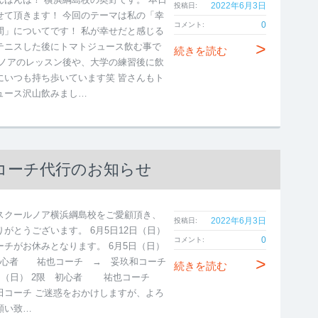
2022年6月3日
投稿日:
せて頂きます！ 今回のテーマは私の「幸
0
コメント:
間」についてです！ 私が幸せだと感じる
>
テニスした後にトマトジュース飲む事で
続きを読む
 ノアのレッスン後や、大学の練習後に飲
にいつも持ち歩いています笑 皆さんもト
ュース沢山飲みまし…
也コーチ代行のお知らせ
スクールノア横浜綱島校をご愛顧頂き、
2022年6月3日
投稿日:
りがとうございます。 6月5日12日（日）
0
コメント:
ーチがお休みとなります。 6月5日（日）
>
初心者 祐也コーチ → 妥玖和コーチ
続きを読む
2日（日） 2限 初心者 祐也コーチ
田コーチ ご迷惑をおかけしますが、よろ
願い致…