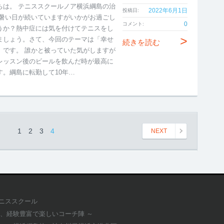
ちは。 テニススクールノア横浜綱島の治
2022年6月1日
投稿日:
 暑い日が続いていますがいかがお過ごし
0
コメント:
うか？熱中症には気を付けてテニスをし
>
ましょう。さて、今回のテーマは「幸せ
続きを読む
」です。 誰かと被っていた気がしますが
レッスン後のビールを飲んだ時が最高に
す。綱島に転勤して10年…
1
2
3
4
NEXT
テニススクール
適、経験豊富で楽しいコーチ陣 ～