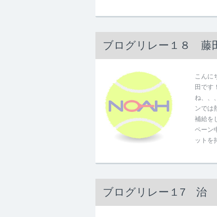
ブログリレー１８ 藤
こんに
田です
ね、、、
ンでは
補給を
ペーン
ットを
ブログリレー１7 治