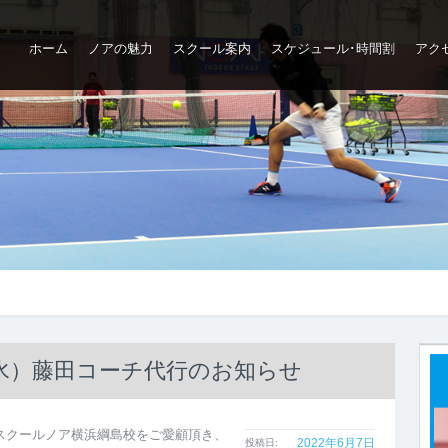
ホーム
ノアの魅力
スクール案内
スケジュール･時間割
アク
ップ
（水）藤田コーチ代行のお知らせ
スクールノア横浜綱島校をご愛顧頂き、
2022年6月7日
投稿日: