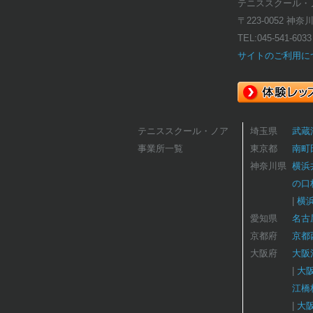
テニススクール・
〒223-0052 神
TEL:
045-541-6033
サイトのご利用に
テニススクール・ノア
埼玉県
武蔵
事業所一覧
東京都
南町
神奈川県
横浜
の口
横
愛知県
名古
京都府
京都
大阪府
大阪
大
江橋
大