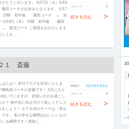
りがとうございます。 6月7日（火）6月8
0
コメント:
）藤田コーチがお休みとなります。 6月7
>
） 10限 初中級 藤田コーチ → 加
続きを読む
チ 6月8日（水） 10限 初中級 藤田
 → 渡辺コーチ ご迷惑をおかけします
ろしくお…
2
２１ 斎藤
んばんは！ 本日ブログを担当いたしま
2022年6月6日
投稿日:
ア綱島校コーチの斎藤です！ 6月に入り
0
コメント:
が続いていますが、皆様いかがお過ごし
>
うか？ 熱中症に気を付けて楽しくテニス
続きを読む
きましょう！ さて今回のテーマは「幸せ
」です。 私の幸せな瞬間はおいしいもの
« 
ている瞬間です！美味し…