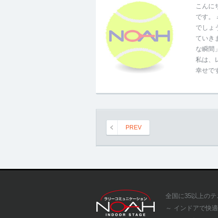
こんに
です。
でしょ
ていき
な瞬間
私は、
幸せで
PREV
全国に35以上の
～ インドアで快