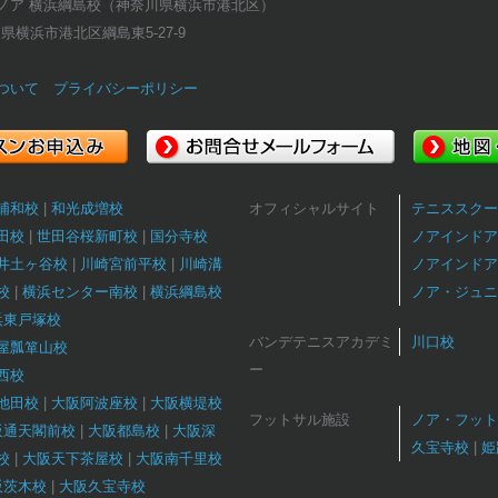
ノア 横浜綱島校（神奈川県横浜市港北区）
奈川県横浜市港北区綱島東5-27-9
ついて
プライバシーポリシー
浦和校
和光成増校
オフィシャルサイト
テニススクー
田校
世田谷桜新町校
国分寺校
ノアインドア
井土ヶ谷校
川崎宮前平校
川崎溝
ノアインドア
校
横浜センター南校
横浜綱島校
ノア・ジュニ
浜東戸塚校
バンデテニスアカデミ
川口校
屋瓢箪山校
ー
西校
池田校
大阪阿波座校
大阪横堤校
フットサル施設
ノア・フット
阪通天閣前校
大阪都島校
大阪深
久宝寺校
姫
校
大阪天下茶屋校
大阪南千里校
阪茨木校
大阪久宝寺校