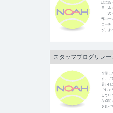
誠にあ
日（水
日（火
部コー
コーチ
が、よ
スタッフブログリレー
皆様こ
す、ノ
暑い日
でしょ
してい
な瞬間
を食べ