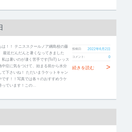
田
ちは！！ テニススクールノア綱島校の藤
2022年6月2日
投稿日:
！ 最近だんだんと暑くなってきました
0
コメント:
私は暑いのが凄く苦手です(ToT) レッス
>
熱中症に気をつけて、始まる前から水分
続きを読む
して下さいね！ ただいまラケットキャン
中です！！写真では各々のおすすめラケ
持っています！この…