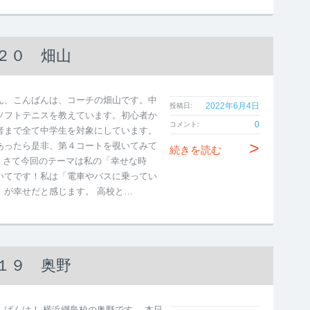
２０ 畑山
ん、こんばんは、コーチの畑山です。中
2022年6月4日
投稿日:
ソフトテニスを教えています。初心者か
0
コメント:
者まで全て中学生を対象にしています。
>
あったら是非、第４コートを覗いてみて
続きを読む
♪ さて今回のテーマは私の「幸せな時
いてです！私は「電車やバスに乗ってい
」が幸せだと感じます。 高校と…
１９ 奥野
んばんは！ 横浜綱島校の奥野です。 本日